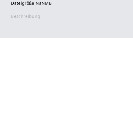
Dateigröße NaNMB
Beschreibung